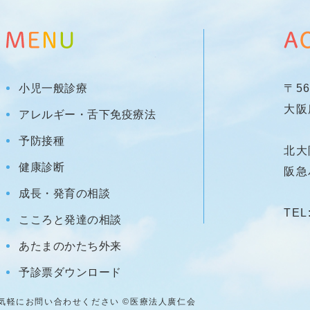
小児一般診療
〒56
大阪
アレルギー・舌下免疫療法
予防接種
北大
健康診断
阪急
成長・発育の相談
TEL
こころと発達の相談
あたまのかたち外来
予診票ダウンロード
気軽にお問い合わせください ©医療法人廣仁会