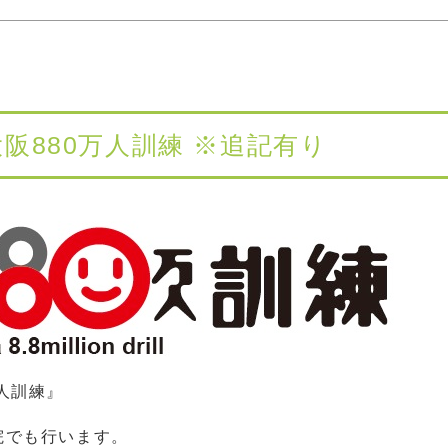
阪880万人訓練 ※追記有り
人訓練』
院でも行います。