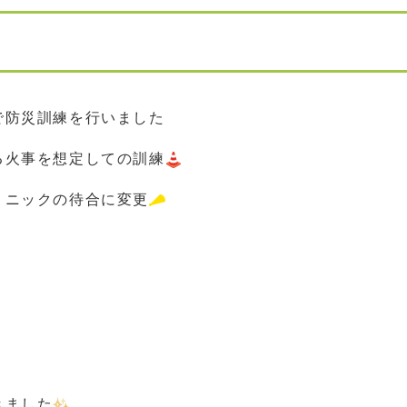
で防災訓練を行いました
る火事を想定しての訓練
リニックの待合に変更
きました