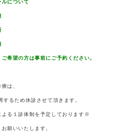
ールについて
種
断
種
、ご希望の方は事前にご予約ください。
診療は、
席するため休診させて頂きます。
による１診体制を予定しております※
くお願いいたします。